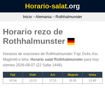
Horario-salat
.org
Inicio
>
Alemania
>
Rothhalmunster
Horario rezo de
Rothhalmunster
Horarios de oraciones de Rothhalmunster: Fajr, Duhr, Asr,
Maghreb e Isha.
Horario salat Rothhalmunster
para hoy:
viernes 2026-08-07 (22 Safar 1448).
Fajr
Duhr
Asr
Magreb
Ishaa
03:34
13:13
17:15
20:35
22:40