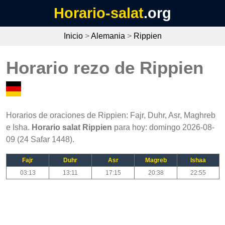
Horario-salat
.org
Inicio
>
Alemania
>
Rippien
Horario rezo de Rippien
Horarios de oraciones de Rippien: Fajr, Duhr, Asr, Maghreb
e Isha.
Horario salat Rippien
para hoy: domingo 2026-08-
09 (24 Safar 1448).
Fajr
Duhr
Asr
Magreb
Ishaa
03:13
13:11
17:15
20:38
22:55