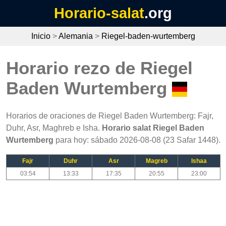
Horario-salat
.org
Inicio
>
Alemania
>
Riegel-baden-wurtemberg
Horario rezo de Riegel
Baden Wurtemberg
Horarios de oraciones de Riegel Baden Wurtemberg: Fajr,
Duhr, Asr, Maghreb e Isha.
Horario salat Riegel Baden
Wurtemberg
para hoy: sábado 2026-08-08 (23 Safar 1448).
Fajr
Duhr
Asr
Magreb
Ishaa
03:54
13:33
17:35
20:55
23:00