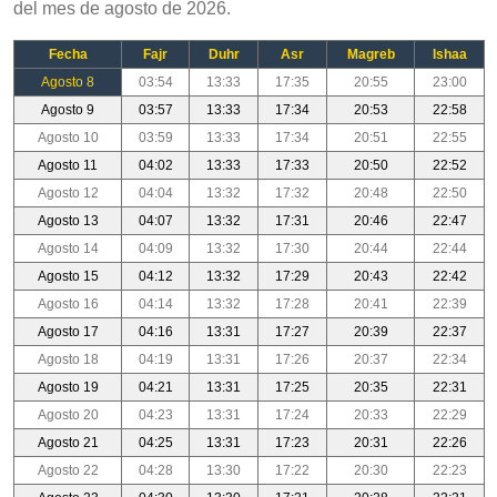
del mes de agosto de 2026.
Fecha
Fajr
Duhr
Asr
Magreb
Ishaa
Agosto 8
03:54
13:33
17:35
20:55
23:00
Agosto 9
03:57
13:33
17:34
20:53
22:58
Agosto 10
03:59
13:33
17:34
20:51
22:55
Agosto 11
04:02
13:33
17:33
20:50
22:52
Agosto 12
04:04
13:32
17:32
20:48
22:50
Agosto 13
04:07
13:32
17:31
20:46
22:47
Agosto 14
04:09
13:32
17:30
20:44
22:44
Agosto 15
04:12
13:32
17:29
20:43
22:42
Agosto 16
04:14
13:32
17:28
20:41
22:39
Agosto 17
04:16
13:31
17:27
20:39
22:37
Agosto 18
04:19
13:31
17:26
20:37
22:34
Agosto 19
04:21
13:31
17:25
20:35
22:31
Agosto 20
04:23
13:31
17:24
20:33
22:29
Agosto 21
04:25
13:31
17:23
20:31
22:26
Agosto 22
04:28
13:30
17:22
20:30
22:23