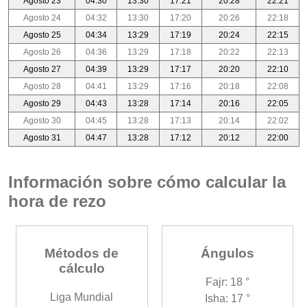
Agosto 23
04:30
13:30
17:21
20:28
22:21
Agosto 24
04:32
13:30
17:20
20:26
22:18
Agosto 25
04:34
13:29
17:19
20:24
22:15
Agosto 26
04:36
13:29
17:18
20:22
22:13
Agosto 27
04:39
13:29
17:17
20:20
22:10
Agosto 28
04:41
13:29
17:16
20:18
22:08
Agosto 29
04:43
13:28
17:14
20:16
22:05
Agosto 30
04:45
13:28
17:13
20:14
22:02
Agosto 31
04:47
13:28
17:12
20:12
22:00
Información sobre cómo calcular la
hora de rezo
Métodos de
Ángulos
cálculo
Fajr: 18 °
Liga Mundial
Isha: 17 °