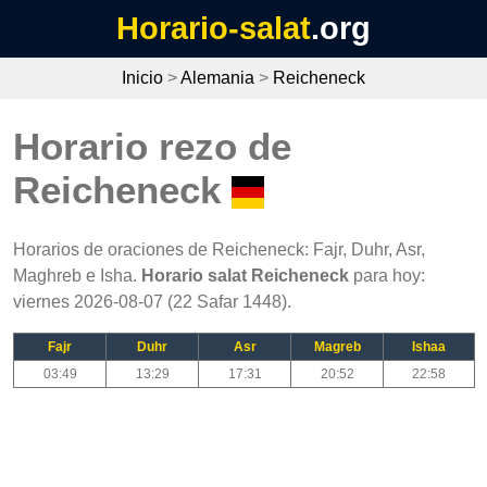
Horario-salat
.org
Inicio
>
Alemania
>
Reicheneck
Horario rezo de
Reicheneck
Horarios de oraciones de Reicheneck: Fajr, Duhr, Asr,
Maghreb e Isha.
Horario salat Reicheneck
para hoy:
viernes 2026-08-07 (22 Safar 1448).
Fajr
Duhr
Asr
Magreb
Ishaa
03:49
13:29
17:31
20:52
22:58