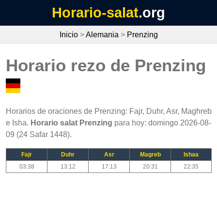
Horario-salat
.org
Inicio
>
Alemania
>
Prenzing
Horario rezo de Prenzing
Horarios de oraciones de Prenzing: Fajr, Duhr, Asr, Maghreb
e Isha.
Horario salat Prenzing
para hoy: domingo 2026-08-
09 (24 Safar 1448).
Fajr
Duhr
Asr
Magreb
Ishaa
03:38
13:12
17:13
20:31
22:35