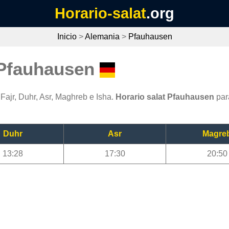
Horario-salat
.org
Inicio
>
Alemania
>
Pfauhausen
 Pfauhausen
Fajr, Duhr, Asr, Maghreb e Isha.
Horario salat Pfauhausen
par
Duhr
Asr
Magre
13:28
17:30
20:50