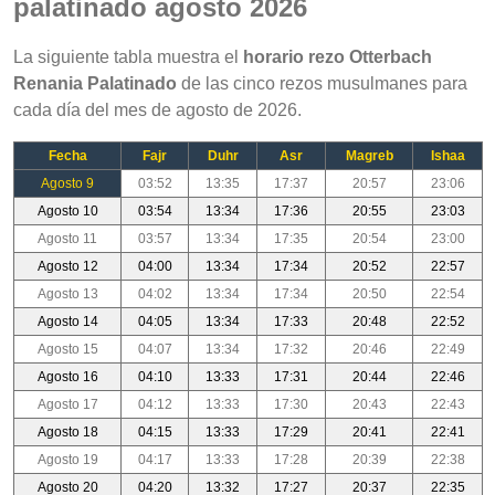
palatinado agosto 2026
La siguiente tabla muestra el
horario rezo Otterbach
Renania Palatinado
de las cinco rezos musulmanes para
cada día del mes de agosto de 2026.
Fecha
Fajr
Duhr
Asr
Magreb
Ishaa
Agosto 9
03:52
13:35
17:37
20:57
23:06
Agosto 10
03:54
13:34
17:36
20:55
23:03
Agosto 11
03:57
13:34
17:35
20:54
23:00
Agosto 12
04:00
13:34
17:34
20:52
22:57
Agosto 13
04:02
13:34
17:34
20:50
22:54
Agosto 14
04:05
13:34
17:33
20:48
22:52
Agosto 15
04:07
13:34
17:32
20:46
22:49
Agosto 16
04:10
13:33
17:31
20:44
22:46
Agosto 17
04:12
13:33
17:30
20:43
22:43
Agosto 18
04:15
13:33
17:29
20:41
22:41
Agosto 19
04:17
13:33
17:28
20:39
22:38
Agosto 20
04:20
13:32
17:27
20:37
22:35