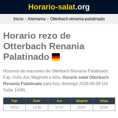
Horario-salat
.org
Inicio
>
Alemania
>
Otterbach-renania-palatinado
Horario rezo de
Otterbach Renania
Palatinado
Horarios de oraciones de Otterbach Renania Palatinado:
Fajr, Duhr, Asr, Maghreb e Isha.
Horario salat Otterbach
Renania Palatinado
para hoy: domingo 2026-08-09 (24
Safar 1448).
Fajr
Duhr
Asr
Magreb
Ishaa
03:52
13:35
17:37
20:57
23:06