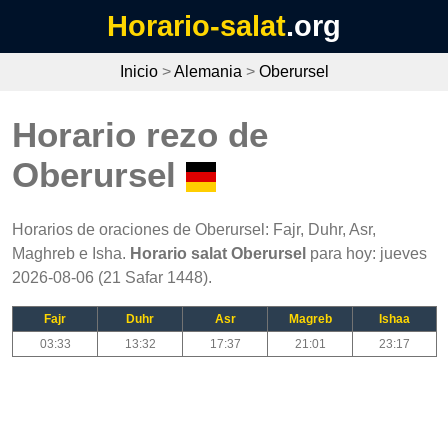
Horario-salat
.org
Inicio
>
Alemania
>
Oberursel
Horario rezo de
Oberursel
Horarios de oraciones de Oberursel: Fajr, Duhr, Asr,
Maghreb e Isha.
Horario salat Oberursel
para hoy: jueves
2026-08-06 (21 Safar 1448).
Fajr
Duhr
Asr
Magreb
Ishaa
03:33
13:32
17:37
21:01
23:17