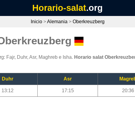
Horario-salat
.org
Inicio
>
Alemania
>
Oberkreuzberg
 Oberkreuzberg
: Fajr, Duhr, Asr, Maghreb e Isha.
Horario salat Oberkreuzbe
Duhr
Asr
Magre
13:12
17:15
20:36