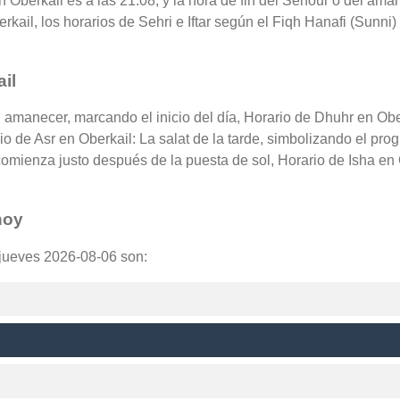
en Oberkail es a las 21:08, y la hora de fin del Sehour o del ama
kail, los horarios de Sehri e Iftar según el Fiqh Hanafi (Sunni) 
il
el amanecer, marcando el inicio del día, Horario de Dhuhr en Obe
rio de Asr en Oberkail: La salat de la tarde, simbolizando el pro
comienza justo después de la puesta de sol, Horario de Isha en
hoy
 jueves 2026-08-06 son: