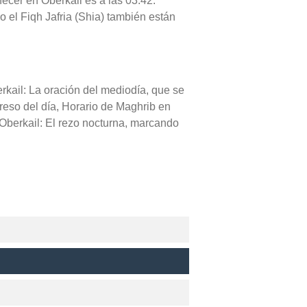
necer en Oberkail es a las 03:42.
o el Fiqh Jafria (Shia) también están
rkail: La oración del mediodía, que se
greso del día, Horario de Maghrib en
 Oberkail: El rezo nocturna, marcando