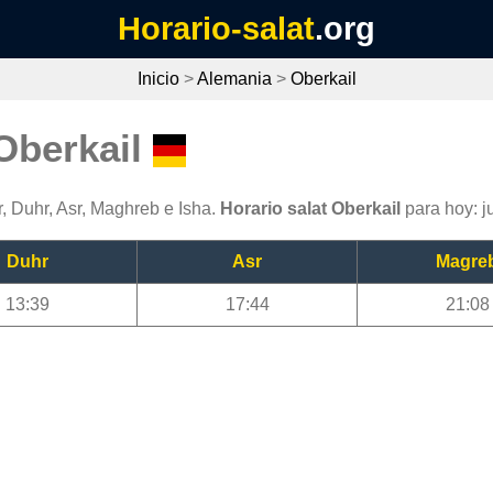
Horario-salat
.org
Inicio
>
Alemania
>
Oberkail
 Oberkail
r, Duhr, Asr, Maghreb e Isha.
Horario salat Oberkail
para hoy: j
Duhr
Asr
Magre
13:39
17:44
21:08