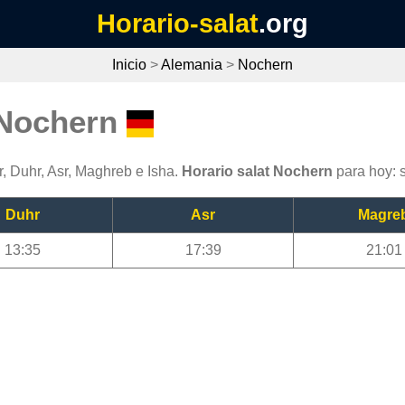
Horario-salat
.org
Inicio
>
Alemania
>
Nochern
 Nochern
, Duhr, Asr, Maghreb e Isha.
Horario salat Nochern
para hoy: 
Duhr
Asr
Magre
13:35
17:39
21:01