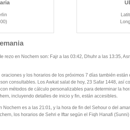
aria
U
rlin
Lati
00)
Long
lemania
e rezo en Nochern son: Fajr a las 03:42, Dhuhr a las 13:35, Asr 
 oraciones y los horarios de los próximos 7 días también están 
son consultables. Los Awkat salat de hoy, 23 Safar 1448, así c
 con métodos de cálculo personalizables para determinar la hora
rn, incluyendo detalles de inicio y fin, están accesibles.
 en Nochern es a las 21:01, y la hora de fin del Sehour o del am
ern, los horarios de Sehri e Iftar según el Fiqh Hanafi (Sunni) 