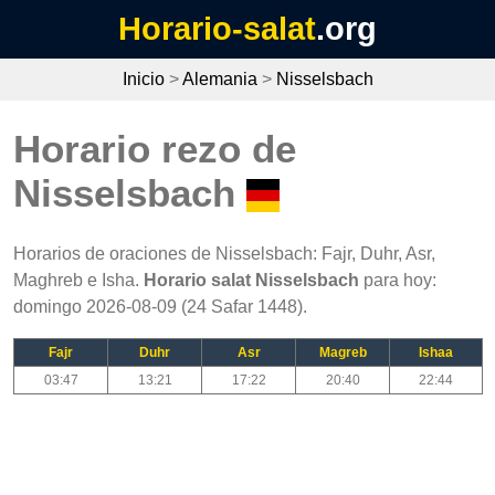
Horario-salat
.org
Inicio
>
Alemania
>
Nisselsbach
Horario rezo de
Nisselsbach
Horarios de oraciones de Nisselsbach: Fajr, Duhr, Asr,
Maghreb e Isha.
Horario salat Nisselsbach
para hoy:
domingo 2026-08-09 (24 Safar 1448).
Fajr
Duhr
Asr
Magreb
Ishaa
03:47
13:21
17:22
20:40
22:44