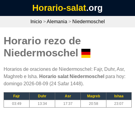
Horario-salat
.org
Inicio
>
Alemania
>
Niedermoschel
Horario rezo de
Niedermoschel
Horarios de oraciones de Niedermoschel: Fajr, Duhr, Asr,
Maghreb e Isha.
Horario salat Niedermoschel
para hoy:
domingo 2026-08-09 (24 Safar 1448).
Fajr
Duhr
Asr
Magreb
Ishaa
03:49
13:34
17:37
20:58
23:07