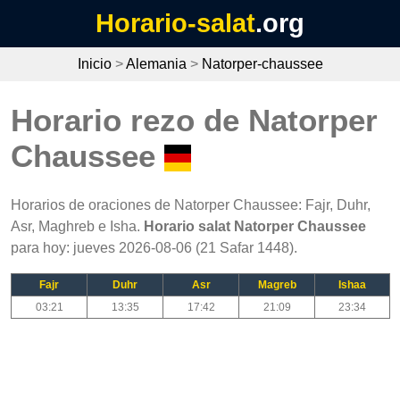
Horario-salat
.org
Inicio
>
Alemania
>
Natorper-chaussee
Horario rezo de Natorper
Chaussee
Horarios de oraciones de Natorper Chaussee: Fajr, Duhr,
Asr, Maghreb e Isha.
Horario salat Natorper Chaussee
para hoy: jueves 2026-08-06 (21 Safar 1448).
Fajr
Duhr
Asr
Magreb
Ishaa
03:21
13:35
17:42
21:09
23:34