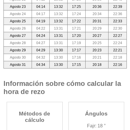
Agosto 23
04:14
13:32
17:25
20:36
22:39
Agosto 24
04:17
13:32
17:24
20:34
22:36
Agosto 25
04:19
13:32
17:22
20:31
22:33
Agosto 26
04:22
13:31
17:21
20:29
22:30
Agosto 27
04:24
13:31
17:20
20:27
22:27
Agosto 28
04:27
13:31
17:19
20:25
22:24
Agosto 29
04:29
13:30
17:17
20:23
22:21
Agosto 30
04:32
13:30
17:16
20:21
22:18
Agosto 31
04:34
13:30
17:15
20:18
22:16
Información sobre cómo calcular la
hora de rezo
Métodos de
Ángulos
cálculo
Fajr: 18 °