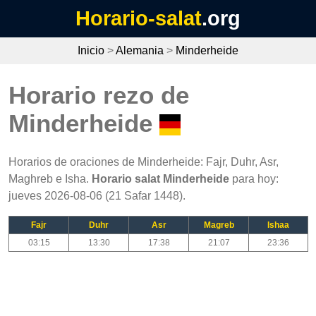
Horario-salat
.org
Inicio
>
Alemania
>
Minderheide
Horario rezo de
Minderheide
Horarios de oraciones de Minderheide: Fajr, Duhr, Asr,
Maghreb e Isha.
Horario salat Minderheide
para hoy:
jueves 2026-08-06 (21 Safar 1448).
Fajr
Duhr
Asr
Magreb
Ishaa
03:15
13:30
17:38
21:07
23:36