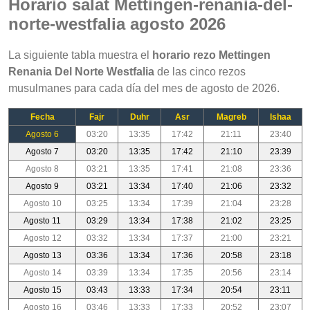
Horario salat Mettingen-renania-del-
norte-westfalia agosto 2026
La siguiente tabla muestra el
horario rezo Mettingen
Renania Del Norte Westfalia
de las cinco rezos
musulmanes para cada día del mes de agosto de 2026.
Fecha
Fajr
Duhr
Asr
Magreb
Ishaa
Agosto 6
03:20
13:35
17:42
21:11
23:40
Agosto 7
03:20
13:35
17:42
21:10
23:39
Agosto 8
03:21
13:35
17:41
21:08
23:36
Agosto 9
03:21
13:34
17:40
21:06
23:32
Agosto 10
03:25
13:34
17:39
21:04
23:28
Agosto 11
03:29
13:34
17:38
21:02
23:25
Agosto 12
03:32
13:34
17:37
21:00
23:21
Agosto 13
03:36
13:34
17:36
20:58
23:18
Agosto 14
03:39
13:34
17:35
20:56
23:14
Agosto 15
03:43
13:33
17:34
20:54
23:11
Agosto 16
03:46
13:33
17:33
20:52
23:07