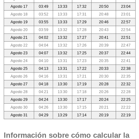
Agosto 17
03:49
13:33
17:32
20:50
23:04
Agosto 18
03:52
13:33
17:31
20:48
23:01
Agosto 19
03:55
13:33
17:29
20:46
22:57
Agosto 20
03:59
13:32
17:28
20:43
22:54
Agosto 21
04:02
13:32
17:27
20:41
22:51
Agosto 22
04:04
13:32
17:26
20:39
22:47
Agosto 23
04:07
13:32
17:25
20:37
22:44
Agosto 24
04:10
13:31
17:23
20:35
22:41
Agosto 25
04:13
13:31
17:22
20:33
22:38
Agosto 26
04:16
13:31
17:21
20:30
22:35
Agosto 27
04:18
13:30
17:19
20:28
22:32
Agosto 28
04:21
13:30
17:18
20:26
22:28
Agosto 29
04:24
13:30
17:17
20:24
22:25
Agosto 30
04:26
13:30
17:15
20:21
22:22
Agosto 31
04:29
13:29
17:14
20:19
22:19
Información sobre cómo calcular la