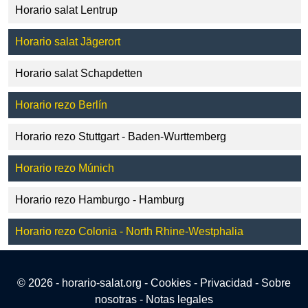
Horario salat Lentrup
Horario salat Jägerort
Horario salat Schapdetten
Horario rezo Berlín
Horario rezo Stuttgart - Baden-Wurttemberg
Horario rezo Múnich
Horario rezo Hamburgo - Hamburg
Horario rezo Colonia - North Rhine-Westphalia
© 2026 - horario-salat.org -
Cookies
-
Privacidad
-
Sobre
nosotras
-
Notas legales