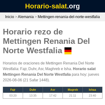
Horario-salat
.org
Inicio
>
Alemania
>
Mettingen-renania-del-norte-westfalia
Horario rezo de
Mettingen Renania Del
Norte Westfalia
Horarios de oraciones de Mettingen Renania Del Norte
Westfalia: Fajr, Duhr, Asr, Maghreb e Isha.
Horario salat
Mettingen Renania Del Norte Westfalia
para hoy: jueves
2026-08-06 (21 Safar 1448).
Fajr
Duhr
Asr
Magreb
Ishaa
03:20
13:35
17:42
21:11
23:40