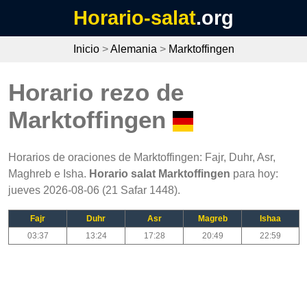
Horario-salat
.org
Inicio
>
Alemania
>
Marktoffingen
Horario rezo de
Marktoffingen
Horarios de oraciones de Marktoffingen: Fajr, Duhr, Asr,
Maghreb e Isha.
Horario salat Marktoffingen
para hoy:
jueves 2026-08-06 (21 Safar 1448).
Fajr
Duhr
Asr
Magreb
Ishaa
03:37
13:24
17:28
20:49
22:59