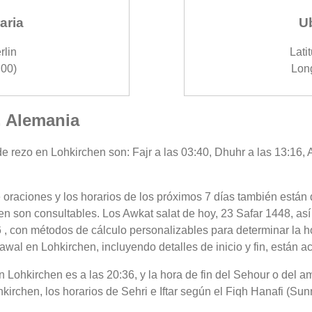
aria
U
rlin
Lati
00)
Long
, Alemania
 rezo en Lohkirchen son: Fajr a las 03:40, Dhuhr a las 13:16, A
 oraciones y los horarios de los próximos 7 días también están 
en son consultables. Los Awkat salat de hoy, 23 Safar 1448, as
 , con métodos de cálculo personalizables para determinar la ho
wal en Lohkirchen, incluyendo detalles de inicio y fin, están a
 en Lohkirchen es a las 20:36, y la hora de fin del Sehour o del
irchen, los horarios de Sehri e Iftar según el Fiqh Hanafi (Sunn