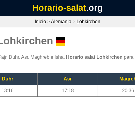
Horario-salat
.org
Inicio
>
Alemania
>
Lohkirchen
 Lohkirchen
ajr, Duhr, Asr, Maghreb e Isha.
Horario salat Lohkirchen
para 
Duhr
Asr
Magre
13:16
17:18
20:36