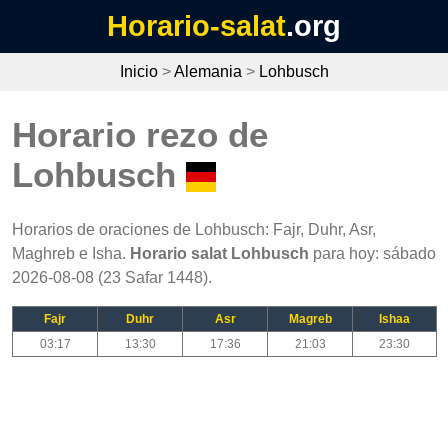
Horario-salat
.org
Inicio
>
Alemania
>
Lohbusch
Horario rezo de
Lohbusch
Horarios de oraciones de Lohbusch: Fajr, Duhr, Asr,
Maghreb e Isha.
Horario salat Lohbusch
para hoy: sábado
2026-08-08 (23 Safar 1448).
Fajr
Duhr
Asr
Magreb
Ishaa
03:17
13:30
17:36
21:03
23:30