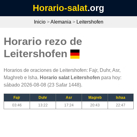
Horario-salat
.org
Inicio
>
Alemania
>
Leitershofen
Horario rezo de
Leitershofen
Horarios de oraciones de Leitershofen: Fajr, Duhr, Asr,
Maghreb e Isha.
Horario salat Leitershofen
para hoy:
sábado 2026-08-08 (23 Safar 1448).
Fajr
Duhr
Asr
Magreb
Ishaa
03:46
13:22
17:24
20:43
22:47