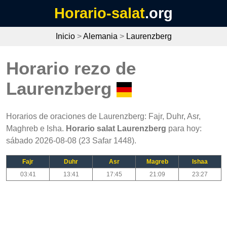
Horario-salat
.org
Inicio
>
Alemania
>
Laurenzberg
Horario rezo de
Laurenzberg
Horarios de oraciones de Laurenzberg: Fajr, Duhr, Asr,
Maghreb e Isha.
Horario salat Laurenzberg
para hoy:
sábado 2026-08-08 (23 Safar 1448).
Fajr
Duhr
Asr
Magreb
Ishaa
03:41
13:41
17:45
21:09
23:27