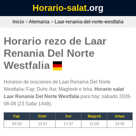
Horario-salat
.org
Inicio
>
Alemania
>
Laar-renania-del-norte-westfalia
Horario rezo de Laar
Renania Del Norte
Westfalia
Horarios de oraciones de Laar Renania Del Norte
Westfalia: Fajr, Duhr, Asr, Maghreb e Isha.
Horario salat
Laar Renania Del Norte Westfalia
para hoy: sábado 2026-
08-08 (23 Safar 1448).
Fajr
Duhr
Asr
Magreb
Ishaa
03:18
13:31
17:37
21:04
23:30