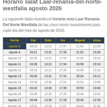
Horario salat Laar-renania-del-norte-
westfalia agosto 2026
La siguiente tabla muestra el
horario rezo Laar Renania
Del Norte Westfalia
de las cinco rezos musulmanes para
cada día del mes de agosto de 2026.
Fecha
Fajr
Duhr
Asr
Magreb
Ishaa
Agosto 8
03:18
13:31
17:37
21:04
23:30
Agosto 9
03:21
13:31
17:36
21:02
23:26
Agosto 10
03:25
13:31
17:35
21:00
23:23
Agosto 11
03:28
13:31
17:34
20:58
23:19
Agosto 12
03:32
13:31
17:33
20:56
23:16
Agosto 13
03:35
13:31
17:32
20:54
23:12
Agosto 14
03:38
13:30
17:31
20:52
23:09
Agosto 15
03:42
13:30
17:30
20:50
23:06
Agosto 16
03:45
13:30
17:29
20:48
23:02
Agosto 17
03:48
13:30
17:28
20:46
22:59
Agosto 18
03:51
13:30
17:27
20:44
22:56