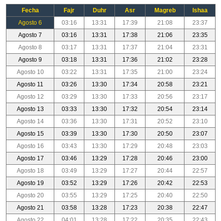
Fecha
Fajr
Duhr
Asr
Magreb
Ishaa
Agosto 6
03:16
13:31
17:39
21:08
23:37
Agosto 7
03:16
13:31
17:38
21:06
23:35
Agosto 8
03:17
13:31
17:37
21:04
23:31
Agosto 9
03:18
13:31
17:36
21:02
23:28
Agosto 10
03:22
13:31
17:35
21:00
23:24
Agosto 11
03:26
13:30
17:34
20:58
23:21
Agosto 12
03:29
13:30
17:33
20:56
23:17
Agosto 13
03:33
13:30
17:32
20:54
23:14
Agosto 14
03:36
13:30
17:31
20:52
23:10
Agosto 15
03:39
13:30
17:30
20:50
23:07
Agosto 16
03:43
13:30
17:29
20:48
23:03
Agosto 17
03:46
13:29
17:28
20:46
23:00
Agosto 18
03:49
13:29
17:27
20:44
22:57
Agosto 19
03:52
13:29
17:26
20:42
22:53
Agosto 20
03:55
13:29
17:25
20:40
22:50
Agosto 21
03:58
13:28
17:23
20:38
22:47
Agosto 22
04:01
13:28
17:22
20:35
22:43