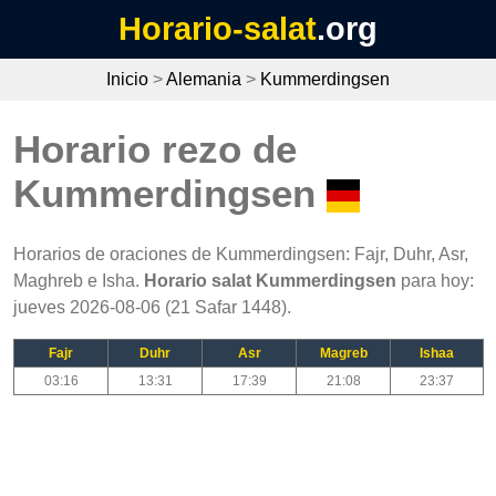
Horario-salat
.org
Inicio
>
Alemania
>
Kummerdingsen
Horario rezo de
Kummerdingsen
Horarios de oraciones de Kummerdingsen: Fajr, Duhr, Asr,
Maghreb e Isha.
Horario salat Kummerdingsen
para hoy:
jueves 2026-08-06 (21 Safar 1448).
Fajr
Duhr
Asr
Magreb
Ishaa
03:16
13:31
17:39
21:08
23:37