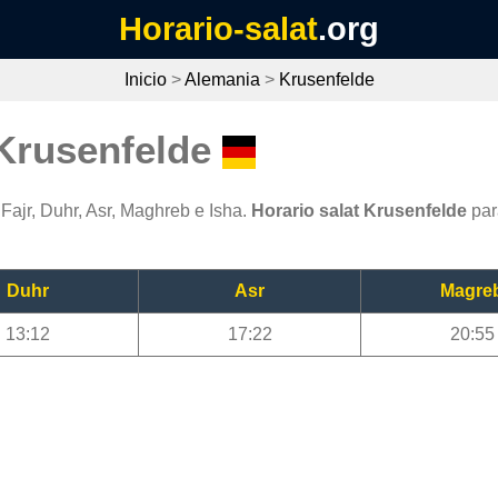
Horario-salat
.org
Inicio
>
Alemania
>
Krusenfelde
 Krusenfelde
Fajr, Duhr, Asr, Maghreb e Isha.
Horario salat Krusenfelde
par
Duhr
Asr
Magre
13:12
17:22
20:55