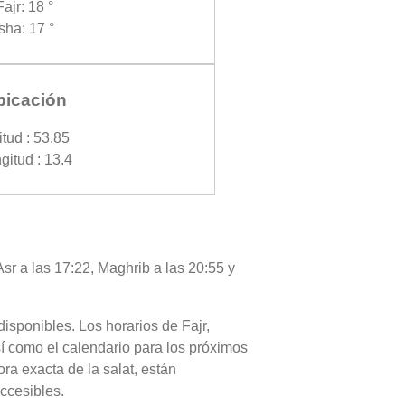
Fajr: 18 °
Isha: 17 °
bicación
itud : 53.85
gitud : 13.4
sr a las 17:22, Maghrib a las 20:55 y
disponibles. Los horarios de Fajr,
sí como el calendario para los próximos
ra exacta de la salat, están
accesibles.