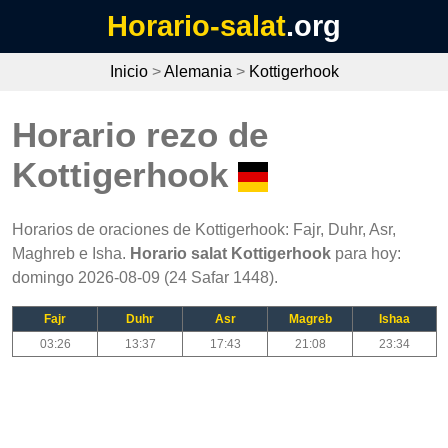
Horario-salat
.org
Inicio
>
Alemania
>
Kottigerhook
Horario rezo de
Kottigerhook
Horarios de oraciones de Kottigerhook: Fajr, Duhr, Asr,
Maghreb e Isha.
Horario salat Kottigerhook
para hoy:
domingo 2026-08-09 (24 Safar 1448).
Fajr
Duhr
Asr
Magreb
Ishaa
03:26
13:37
17:43
21:08
23:34