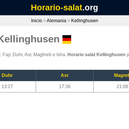
Horario-salat
.org
Inicio
>
Alemania
>
Kellinghusen
 Kellinghusen
 Fajr, Duhr, Asr, Maghreb e Isha.
Horario salat Kellinghusen
p
Duhr
Asr
Magre
13:27
17:36
21:08