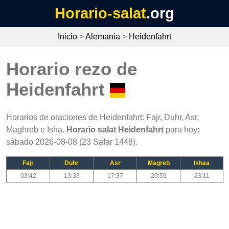
Horario-salat
.org
Inicio
>
Alemania
>
Heidenfahrt
Horario rezo de
Heidenfahrt
Horarios de oraciones de Heidenfahrt: Fajr, Duhr, Asr,
Maghreb e Isha.
Horario salat Heidenfahrt
para hoy:
sábado 2026-08-08 (23 Safar 1448).
Fajr
Duhr
Asr
Magreb
Ishaa
03:42
13:33
17:37
20:59
23:11