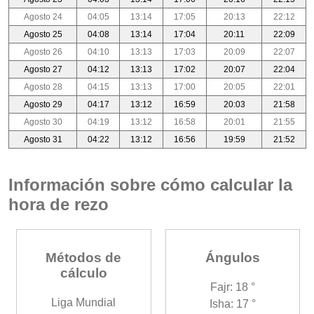
Agosto 24
04:05
13:14
17:05
20:13
22:12
Agosto 25
04:08
13:14
17:04
20:11
22:09
Agosto 26
04:10
13:13
17:03
20:09
22:07
Agosto 27
04:12
13:13
17:02
20:07
22:04
Agosto 28
04:15
13:13
17:00
20:05
22:01
Agosto 29
04:17
13:12
16:59
20:03
21:58
Agosto 30
04:19
13:12
16:58
20:01
21:55
Agosto 31
04:22
13:12
16:56
19:59
21:52
Información sobre cómo calcular la
hora de rezo
Métodos de
Ángulos
cálculo
Fajr: 18 °
Liga Mundial
Isha: 17 °