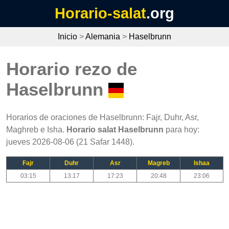
Horario-salat
.org
Inicio
>
Alemania
>
Haselbrunn
Horario rezo de
Haselbrunn
Horarios de oraciones de Haselbrunn: Fajr, Duhr, Asr,
Maghreb e Isha.
Horario salat Haselbrunn
para hoy:
jueves 2026-08-06 (21 Safar 1448).
Fajr
Duhr
Asr
Magreb
Ishaa
03:15
13:17
17:23
20:48
23:06