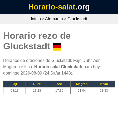
Horario-salat
.org
Inicio
>
Alemania
>
Gluckstadt
Horario rezo de
Gluckstadt
Horarios de oraciones de Gluckstadt: Fajr, Duhr, Asr,
Maghreb e Isha.
Horario salat Gluckstadt
para hoy:
domingo 2026-08-09 (24 Safar 1448).
Fajr
Duhr
Asr
Magreb
Ishaa
03:13
13:28
17:35
21:04
23:33