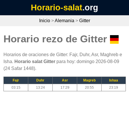
Horario-salat
.org
Inicio
>
Alemania
>
Gitter
Horario rezo de Gitter
Horarios de oraciones de Gitter: Fajr, Duhr, Asr, Maghreb e
Isha.
Horario salat Gitter
para hoy: domingo 2026-08-09
(24 Safar 1448).
Fajr
Duhr
Asr
Magreb
Ishaa
03:15
13:24
17:29
20:55
23:19