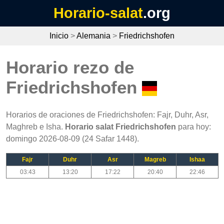
Horario-salat
.org
Inicio
>
Alemania
>
Friedrichshofen
Horario rezo de
Friedrichshofen
Horarios de oraciones de Friedrichshofen: Fajr, Duhr, Asr,
Maghreb e Isha.
Horario salat Friedrichshofen
para hoy:
domingo 2026-08-09 (24 Safar 1448).
Fajr
Duhr
Asr
Magreb
Ishaa
03:43
13:20
17:22
20:40
22:46