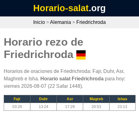
Horario-salat
.org
Inicio
>
Alemania
>
Friedrichroda
Horario rezo de
Friedrichroda
Horarios de oraciones de Friedrichroda: Fajr, Duhr, Asr,
Maghreb e Isha.
Horario salat Friedrichroda
para hoy:
viernes 2026-08-07 (22 Safar 1448).
Fajr
Duhr
Asr
Magreb
Ishaa
03:20
13:24
17:29
20:53
23:13