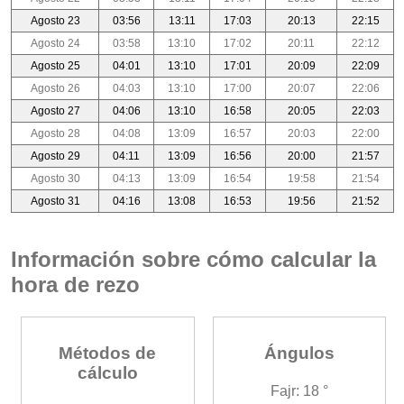
Agosto 23
03:56
13:11
17:03
20:13
22:15
Agosto 24
03:58
13:10
17:02
20:11
22:12
Agosto 25
04:01
13:10
17:01
20:09
22:09
Agosto 26
04:03
13:10
17:00
20:07
22:06
Agosto 27
04:06
13:10
16:58
20:05
22:03
Agosto 28
04:08
13:09
16:57
20:03
22:00
Agosto 29
04:11
13:09
16:56
20:00
21:57
Agosto 30
04:13
13:09
16:54
19:58
21:54
Agosto 31
04:16
13:08
16:53
19:56
21:52
Información sobre cómo calcular la
hora de rezo
Métodos de
Ángulos
cálculo
Fajr: 18 °