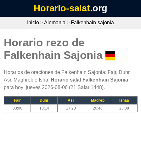
Horario-salat
.org
Inicio
>
Alemania
>
Falkenhain-sajonia
Horario rezo de
Falkenhain Sajonia
Horarios de oraciones de Falkenhain Sajonia: Fajr, Duhr,
Asr, Maghreb e Isha.
Horario salat Falkenhain Sajonia
para hoy: jueves 2026-08-06 (21 Safar 1448).
Fajr
Duhr
Asr
Magreb
Ishaa
03:06
13:14
17:20
20:46
23:08