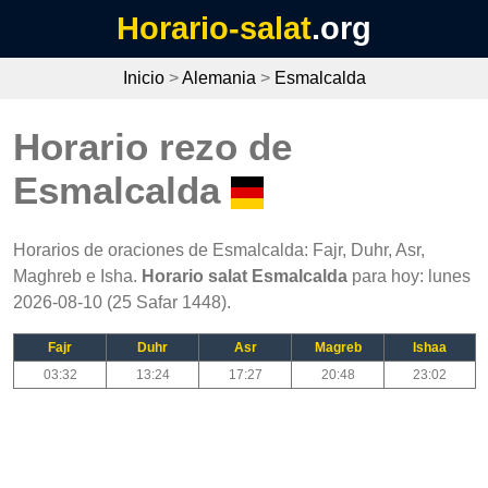
Horario-salat
.org
Inicio
>
Alemania
>
Esmalcalda
Horario rezo de
Esmalcalda
Horarios de oraciones de Esmalcalda: Fajr, Duhr, Asr,
Maghreb e Isha.
Horario salat Esmalcalda
para hoy: lunes
2026-08-10 (25 Safar 1448).
Fajr
Duhr
Asr
Magreb
Ishaa
03:32
13:24
17:27
20:48
23:02