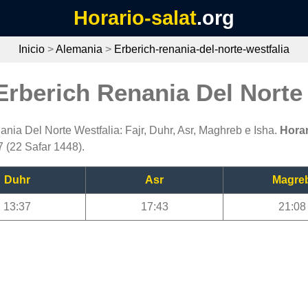
Horario-salat
.org
Inicio
>
Alemania
>
Erberich-renania-del-norte-westfalia
Erberich Renania Del Norte
nia Del Norte Westfalia: Fajr, Duhr, Asr, Maghreb e Isha.
Horar
 (22 Safar 1448).
Duhr
Asr
Magre
13:37
17:43
21:08