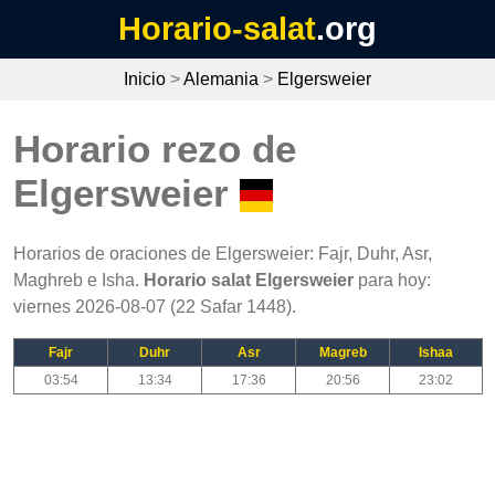
Horario-salat
.org
Inicio
>
Alemania
>
Elgersweier
Horario rezo de
Elgersweier
Horarios de oraciones de Elgersweier: Fajr, Duhr, Asr,
Maghreb e Isha.
Horario salat Elgersweier
para hoy:
viernes 2026-08-07 (22 Safar 1448).
Fajr
Duhr
Asr
Magreb
Ishaa
03:54
13:34
17:36
20:56
23:02