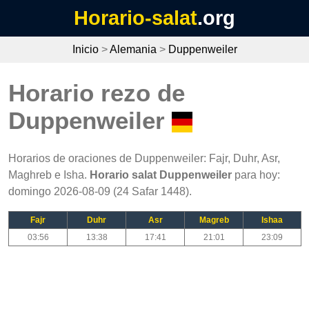
Horario-salat
.org
Inicio
>
Alemania
>
Duppenweiler
Horario rezo de
Duppenweiler
Horarios de oraciones de Duppenweiler: Fajr, Duhr, Asr,
Maghreb e Isha.
Horario salat Duppenweiler
para hoy:
domingo 2026-08-09 (24 Safar 1448).
Fajr
Duhr
Asr
Magreb
Ishaa
03:56
13:38
17:41
21:01
23:09