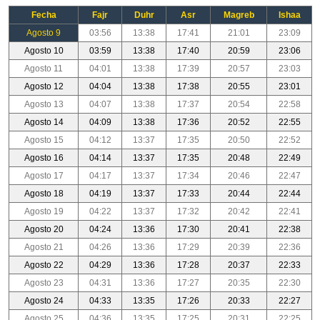
Fecha
Fajr
Duhr
Asr
Magreb
Ishaa
Agosto 9
03:56
13:38
17:41
21:01
23:09
Agosto 10
03:59
13:38
17:40
20:59
23:06
Agosto 11
04:01
13:38
17:39
20:57
23:03
Agosto 12
04:04
13:38
17:38
20:55
23:01
Agosto 13
04:07
13:38
17:37
20:54
22:58
Agosto 14
04:09
13:38
17:36
20:52
22:55
Agosto 15
04:12
13:37
17:35
20:50
22:52
Agosto 16
04:14
13:37
17:35
20:48
22:49
Agosto 17
04:17
13:37
17:34
20:46
22:47
Agosto 18
04:19
13:37
17:33
20:44
22:44
Agosto 19
04:22
13:37
17:32
20:42
22:41
Agosto 20
04:24
13:36
17:30
20:41
22:38
Agosto 21
04:26
13:36
17:29
20:39
22:36
Agosto 22
04:29
13:36
17:28
20:37
22:33
Agosto 23
04:31
13:36
17:27
20:35
22:30
Agosto 24
04:33
13:35
17:26
20:33
22:27
Agosto 25
04:36
13:35
17:25
20:31
22:25