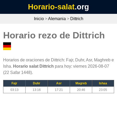
Horario-salat
.org
Inicio
>
Alemania
>
Dittrich
Horario rezo de Dittrich
Horarios de oraciones de Dittrich: Fajr, Duhr, Asr, Maghreb e
Isha.
Horario salat Dittrich
para hoy: viernes 2026-08-07
(22 Safar 1448).
Fajr
Duhr
Asr
Magreb
Ishaa
03:13
13:16
17:21
20:46
23:05