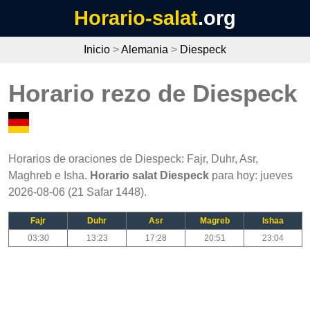
Horario-salat
.org
Inicio
>
Alemania
>
Diespeck
Horario rezo de Diespeck
Horarios de oraciones de Diespeck: Fajr, Duhr, Asr,
Maghreb e Isha.
Horario salat Diespeck
para hoy: jueves
2026-08-06 (21 Safar 1448).
Fajr
Duhr
Asr
Magreb
Ishaa
03:30
13:23
17:28
20:51
23:04