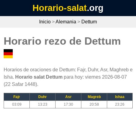
Horario-salat
.org
Inicio
>
Alemania
>
Dettum
Horario rezo de Dettum
Horarios de oraciones de Dettum: Fajr, Duhr, Asr, Maghreb e
Isha.
Horario salat Dettum
para hoy: viernes 2026-08-07
(22 Safar 1448).
Fajr
Duhr
Asr
Magreb
Ishaa
03:09
13:23
17:30
20:58
23:26