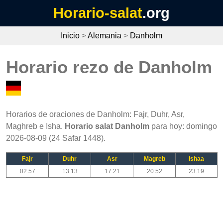
Horario-salat
.org
Inicio
>
Alemania
>
Danholm
Horario rezo de Danholm
Horarios de oraciones de Danholm: Fajr, Duhr, Asr,
Maghreb e Isha.
Horario salat Danholm
para hoy: domingo
2026-08-09 (24 Safar 1448).
Fajr
Duhr
Asr
Magreb
Ishaa
02:57
13:13
17:21
20:52
23:19