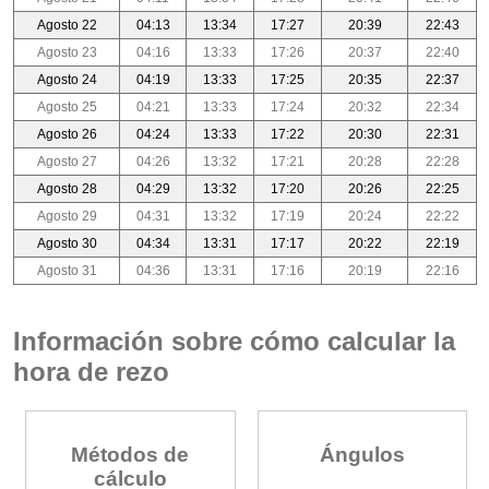
Agosto 22
04:13
13:34
17:27
20:39
22:43
Agosto 23
04:16
13:33
17:26
20:37
22:40
Agosto 24
04:19
13:33
17:25
20:35
22:37
Agosto 25
04:21
13:33
17:24
20:32
22:34
Agosto 26
04:24
13:33
17:22
20:30
22:31
Agosto 27
04:26
13:32
17:21
20:28
22:28
Agosto 28
04:29
13:32
17:20
20:26
22:25
Agosto 29
04:31
13:32
17:19
20:24
22:22
Agosto 30
04:34
13:31
17:17
20:22
22:19
Agosto 31
04:36
13:31
17:16
20:19
22:16
Información sobre cómo calcular la
hora de rezo
Métodos de
Ángulos
cálculo