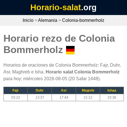
Horario-salat
.org
Inicio
>
Alemania
>
Colonia-bommerholz
Horario rezo de Colonia
Bommerholz
Horarios de oraciones de Colonia Bommerholz: Fajr, Duhr,
Asr, Maghreb e Isha.
Horario salat Colonia Bommerholz
para hoy: miércoles 2026-08-05 (20 Safar 1448).
Fajr
Duhr
Asr
Magreb
Ishaa
03:22
13:37
17:44
21:12
23:38