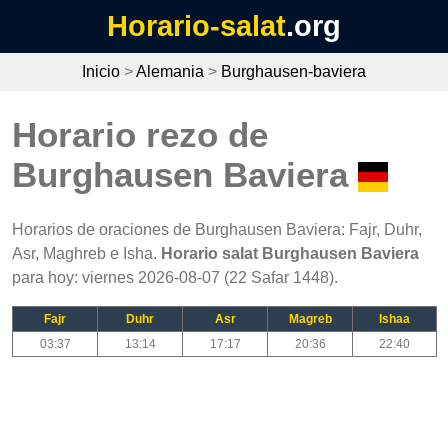
Horario-salat
.org
Inicio
>
Alemania
>
Burghausen-baviera
Horario rezo de
Burghausen Baviera
Horarios de oraciones de Burghausen Baviera: Fajr, Duhr,
Asr, Maghreb e Isha.
Horario salat Burghausen Baviera
para hoy: viernes 2026-08-07 (22 Safar 1448).
Fajr
Duhr
Asr
Magreb
Ishaa
03:37
13:14
17:17
20:36
22:40