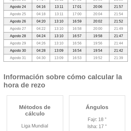
Agosto 24
04:16
13:11
17:01
20:06
21:57
Agosto 25
04:18
13:11
17:00
20:04
21:54
Agosto 26
04:20
13:10
16:59
20:02
21:52
Agosto 27
04:22
13:10
16:58
20:00
21:49
Agosto 28
04:24
13:10
16:57
19:58
21:47
Agosto 29
04:26
13:10
16:56
19:56
21:44
Agosto 30
04:28
13:09
16:54
19:54
21:42
Agosto 31
04:30
13:09
16:53
19:52
21:39
Información sobre cómo calcular la
hora de rezo
Métodos de
Ángulos
cálculo
Fajr: 18 °
Liga Mundial
Isha: 17 °