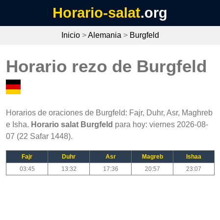
Horario-salat
.org
Inicio
>
Alemania
>
Burgfeld
Horario rezo de Burgfeld
Horarios de oraciones de Burgfeld: Fajr, Duhr, Asr, Maghreb
e Isha.
Horario salat Burgfeld
para hoy: viernes 2026-08-
07 (22 Safar 1448).
Fajr
Duhr
Asr
Magreb
Ishaa
03:45
13:32
17:36
20:57
23:07