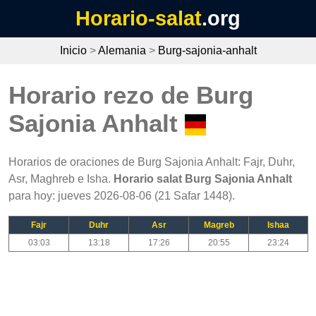
Horario-salat
.org
Inicio
>
Alemania
>
Burg-sajonia-anhalt
Horario rezo de Burg
Sajonia Anhalt
Horarios de oraciones de Burg Sajonia Anhalt: Fajr, Duhr,
Asr, Maghreb e Isha.
Horario salat Burg Sajonia Anhalt
para hoy: jueves 2026-08-06 (21 Safar 1448).
Fajr
Duhr
Asr
Magreb
Ishaa
03:03
13:18
17:26
20:55
23:24