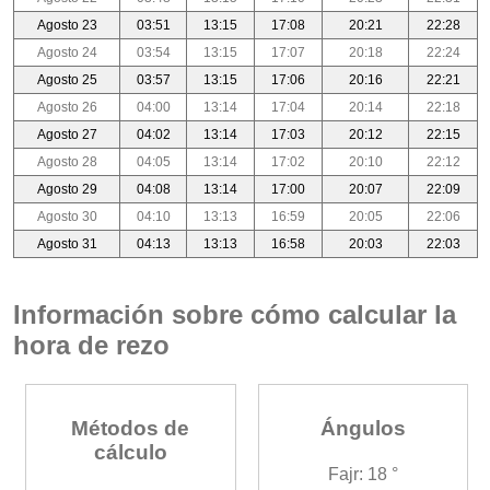
Agosto 23
03:51
13:15
17:08
20:21
22:28
Agosto 24
03:54
13:15
17:07
20:18
22:24
Agosto 25
03:57
13:15
17:06
20:16
22:21
Agosto 26
04:00
13:14
17:04
20:14
22:18
Agosto 27
04:02
13:14
17:03
20:12
22:15
Agosto 28
04:05
13:14
17:02
20:10
22:12
Agosto 29
04:08
13:14
17:00
20:07
22:09
Agosto 30
04:10
13:13
16:59
20:05
22:06
Agosto 31
04:13
13:13
16:58
20:03
22:03
Información sobre cómo calcular la
hora de rezo
Métodos de
Ángulos
cálculo
Fajr: 18 °