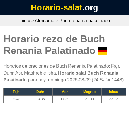
Horario-salat
.org
Inicio
>
Alemania
>
Buch-renania-palatinado
Horario rezo de Buch
Renania Palatinado
Horarios de oraciones de Buch Renania Palatinado: Fajr,
Duhr, Asr, Maghreb e Isha.
Horario salat Buch Renania
Palatinado
para hoy: domingo 2026-08-09 (24 Safar 1448).
Fajr
Duhr
Asr
Magreb
Ishaa
03:48
13:36
17:39
21:00
23:12