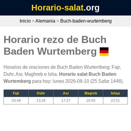
Horario-salat
.org
Inicio
>
Alemania
>
Buch-baden-wurtemberg
Horario rezo de Buch
Baden Wurtemberg
Horarios de oraciones de Buch Baden Wurtemberg: Fajr,
Duhr, Asr, Maghreb e Isha.
Horario salat Buch Baden
Wurtemberg
para hoy: lunes 2026-08-10 (25 Safar 1448).
Fajr
Duhr
Asr
Magreb
Ishaa
03:48
13:26
17:27
20:45
22:51