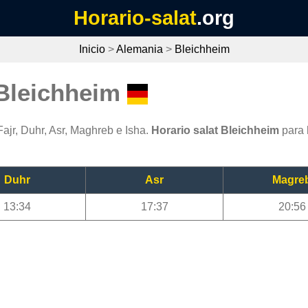
Horario-salat
.org
Inicio
>
Alemania
>
Bleichheim
 Bleichheim
ajr, Duhr, Asr, Maghreb e Isha.
Horario salat Bleichheim
para 
Duhr
Asr
Magre
13:34
17:37
20:56