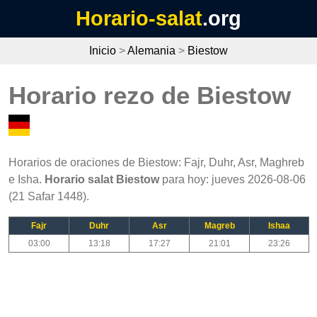
Horario-salat
.org
Inicio
>
Alemania
>
Biestow
Horario rezo de Biestow
Horarios de oraciones de Biestow: Fajr, Duhr, Asr, Maghreb
e Isha.
Horario salat Biestow
para hoy: jueves 2026-08-06
(21 Safar 1448).
Fajr
Duhr
Asr
Magreb
Ishaa
03:00
13:18
17:27
21:01
23:26