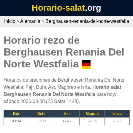
Horario-salat
.org
Inicio
>
Alemania
>
Berghausen-renania-del-norte-westfalia
Horario rezo de
Berghausen Renania Del
Norte Westfalia
Horarios de oraciones de Berghausen Renania Del Norte
Westfalia: Fajr, Duhr, Asr, Maghreb e Isha.
Horario salat
Berghausen Renania Del Norte Westfalia
para hoy:
sábado 2026-08-08 (23 Safar 1448).
Fajr
Duhr
Asr
Magreb
Ishaa
03:34
13:37
17:42
21:06
23:26