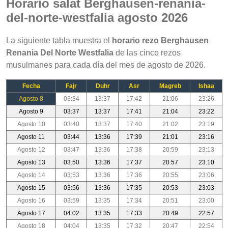
Horario salat Berghausen-renania-
del-norte-westfalia agosto 2026
La siguiente tabla muestra el
horario rezo Berghausen
Renania Del Norte Westfalia
de las cinco rezos
musulmanes para cada día del mes de agosto de 2026.
Fecha
Fajr
Duhr
Asr
Magreb
Ishaa
Agosto 8
03:34
13:37
17:42
21:06
23:26
Agosto 9
03:37
13:37
17:41
21:04
23:22
Agosto 10
03:40
13:37
17:40
21:02
23:19
Agosto 11
03:44
13:36
17:39
21:01
23:16
Agosto 12
03:47
13:36
17:38
20:59
23:13
Agosto 13
03:50
13:36
17:37
20:57
23:10
Agosto 14
03:53
13:36
17:36
20:55
23:06
Agosto 15
03:56
13:36
17:35
20:53
23:03
Agosto 16
03:59
13:35
17:34
20:51
23:00
Agosto 17
04:02
13:35
17:33
20:49
22:57
Agosto 18
04:04
13:35
17:32
20:47
22:54